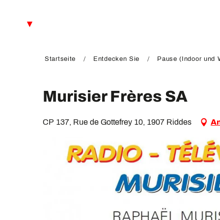
Aller
au
DE
contenu
principal
FR
EN
Startseite
Entdecken Sie
Pause (Indoor und W
Murisier Frères SA
CP 137, Rue de Gottefrey 10, 1907 Riddes
An