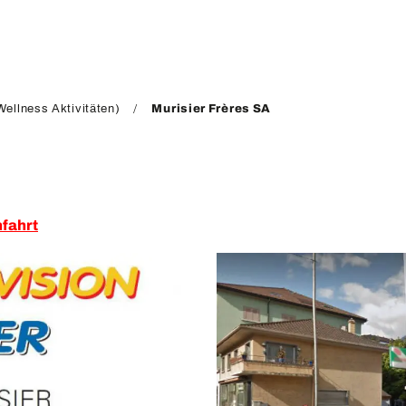
ellness Aktivitäten)
Murisier Frères SA
fahrt