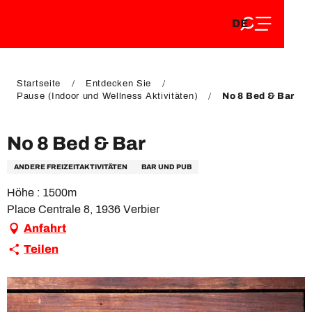
DE
Aller
DE
au
FR
contenu
FR
EN
principal
EN
Startseite
Entdecken Sie
Pause (Indoor und Wellness Aktivitäten)
No 8 Bed & Bar
No 8 Bed & Bar
ANDERE FREIZEITAKTIVITÄTEN
BAR UND PUB
Höhe : 1500m
Place Centrale 8, 1936 Verbier
Anfahrt
Teilen