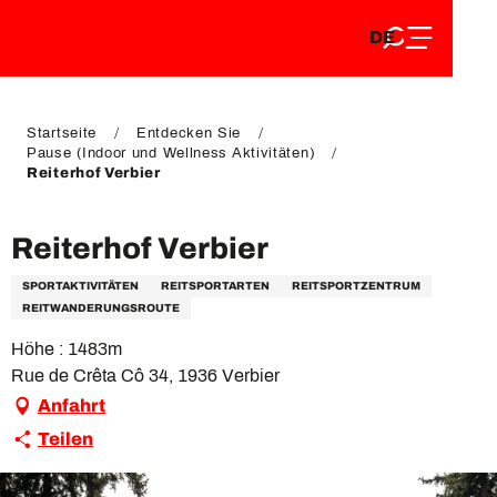
DE
Aller
DE
au
FR
contenu
FR
EN
principal
EN
Startseite
Entdecken Sie
Pause (Indoor und Wellness Aktivitäten)
Reiterhof Verbier
Reiterhof Verbier
SPORTAKTIVITÄTEN
REITSPORTARTEN
REITSPORTZENTRUM
REITWANDERUNGSROUTE
Höhe : 1483m
Rue de Crêta Cô 34, 1936 Verbier
Anfahrt
Teilen