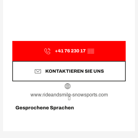
+41 76 230 17
▒▒
KONTAKTIEREN SIE UNS
www.rideandsmile-snowsports.com
Gesprochene Sprachen
Gesprochene Sprachen