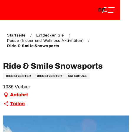
DE
Aller
DE
au
FR
contenu
FR
EN
principal
EN
Startseite
Entdecken Sie
Pause (Indoor und Wellness Aktivitäten)
Ride & Smile Snowsports
Ride & Smile Snowsports
DIENSTLEISTER
DIENSTLEISTER
SKI SCHULE
1936 Verbier
Anfahrt
Teilen