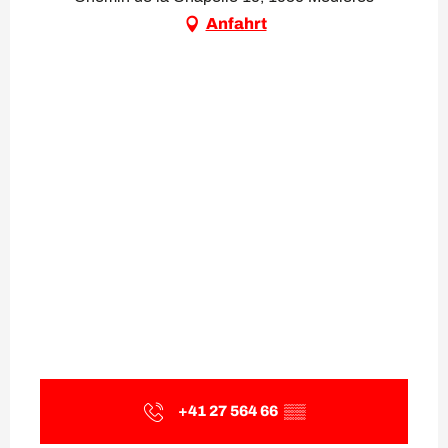
Anfahrt
+41 27 564 66
▒▒