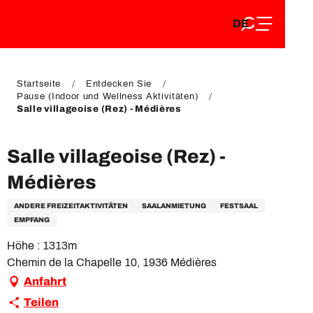
DE
Aller
DE
au
FR
contenu
FR
EN
principal
EN
Startseite
Entdecken Sie
Pause (Indoor und Wellness Aktivitäten)
Salle villageoise (Rez) - Médières
Salle villageoise (Rez) -
Médières
ANDERE FREIZEITAKTIVITÄTEN
SAALANMIETUNG
FESTSAAL
EMPFANG
Höhe : 1313m
Chemin de la Chapelle 10, 1936 Médières
Anfahrt
Teilen