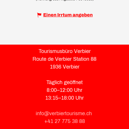
Einen Irrtum angeben
Tourismusbüro Verbier
Route de Verbier Station 88
1936 Verbier
Täglich geöffnet
8:00–12:00 Uhr
13:15–18:00 Uhr
info@verbiertourisme.ch
+41 27 775 38 88