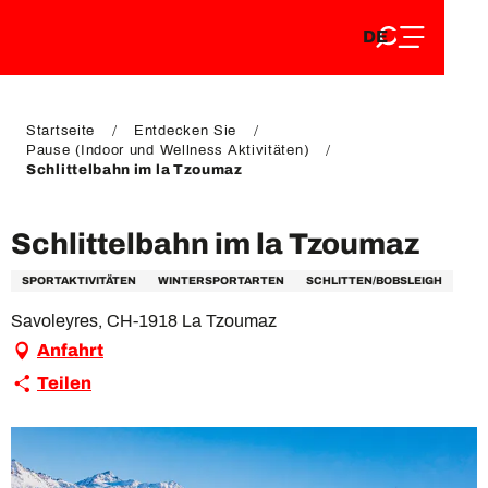
DE
Aller
DE
au
FR
contenu
FR
EN
principal
EN
Startseite
Entdecken Sie
Pause (Indoor und Wellness Aktivitäten)
Schlittelbahn im la Tzoumaz
Schlittelbahn im la Tzoumaz
SPORTAKTIVITÄTEN
WINTERSPORTARTEN
SCHLITTEN/BOBSLEIGH
Savoleyres, CH-1918 La Tzoumaz
Anfahrt
Teilen