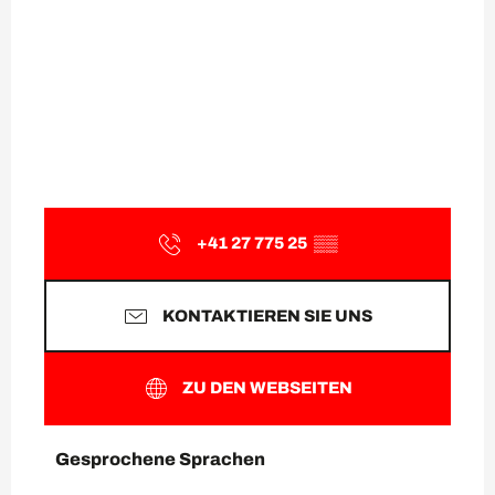
+41 27 775 25
▒▒
KONTAKTIEREN SIE UNS
ZU DEN WEBSEITEN
Gesprochene Sprachen
Gesprochene Sprachen