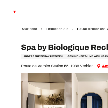
Aller
au
DE
contenu
principal
FR
EN
Startseite
Entdecken Sie
Pause (Indoor und W
Spa by Biologique Re
ANDERE FREIZEITAKTIVITÄTEN
GESUNDHEITS- UND WELLNES
Route de Verbier Station 55, 1936 Verbier
An