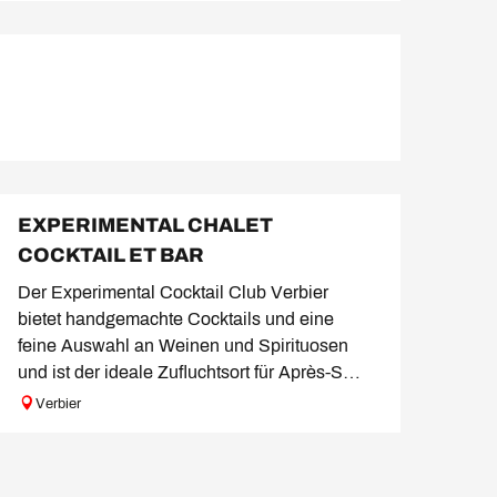
BUCHBAR
EXPERIMENTAL CHALET
COCKTAIL ET BAR
Der Experimental Cocktail Club Verbier
bietet handgemachte Cocktails und eine
feine Auswahl an Weinen und Spirituosen
und ist der ideale Zufluchtsort für Après-Ski,
Aperitifs...
Verbier