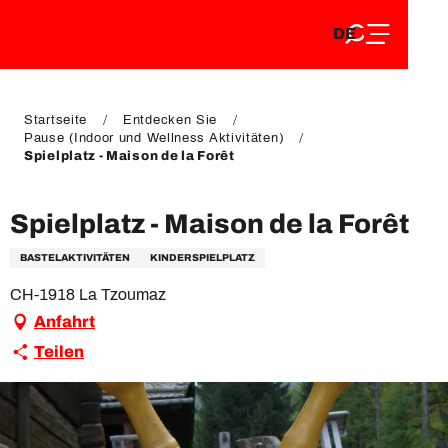
DE
Aller
DE
au
FR
contenu
FR
EN
principal
EN
Startseite
Entdecken Sie
Pause (Indoor und Wellness Aktivitäten)
Spielplatz - Maison de la Forêt
Spielplatz - Maison de la Forêt
BASTELAKTIVITÄTEN
KINDERSPIELPLATZ
CH-1918 La Tzoumaz
Anfahrt
Teilen