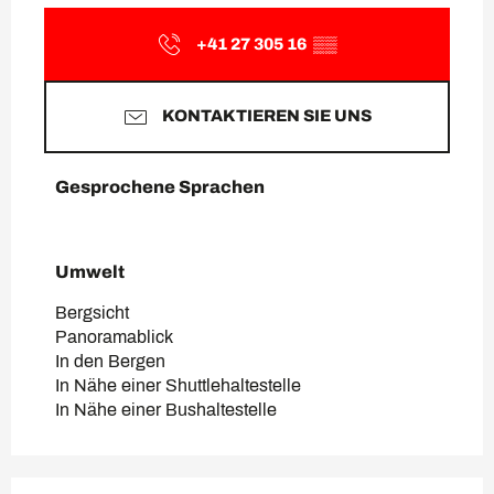
+41 27 305 16
▒▒
KONTAKTIEREN SIE UNS
Gesprochene Sprachen
Gesprochene Sprachen
Umwelt
Umwelt
Bergsicht
Panoramablick
In den Bergen
In Nähe einer Shuttlehaltestelle
In Nähe einer Bushaltestelle