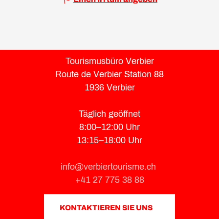
Tourismusbüro Verbier
Route de Verbier Station 88
1936 Verbier
Täglich geöffnet
8:00–12:00 Uhr
13:15–18:00 Uhr
info@verbiertourisme.ch
+41 27 775 38 88
KONTAKTIEREN SIE UNS