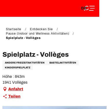
DE
Aller
DE
au
FR
contenu
FR
EN
principal
EN
Startseite
Entdecken Sie
Pause (Indoor und Wellness Aktivitäten)
Spielplatz - Vollèges
Spielplatz - Vollèges
ANDERE FREIZEITAKTIVITÄTEN
BASTELAKTIVITÄTEN
KINDERSPIELPLATZ
Höhe : 843m
1941 Vollèges
Anfahrt
Teilen