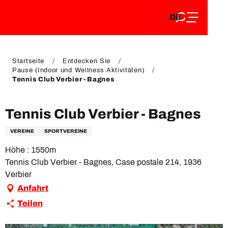
DE
Aller
DE
au
FR
contenu
FR
EN
principal
EN
Startseite
Entdecken Sie
Pause (Indoor und Wellness Aktivitäten)
Tennis Club Verbier - Bagnes
Tennis Club Verbier - Bagnes
VEREINE
SPORTVEREINE
Höhe : 1550m
Tennis Club Verbier - Bagnes, Case postale 214, 1936
Verbier
Anfahrt
Teilen