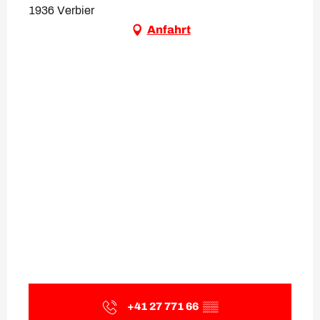
1936 Verbier
Anfahrt
+41 27 771 66
▒▒