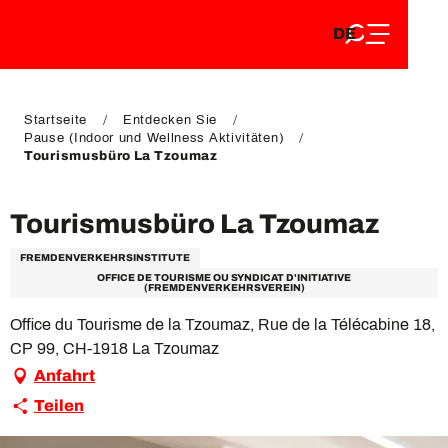
DE
Aller
DE
au
FR
contenu
FR
EN
principal
EN
Startseite
Entdecken Sie
Pause (Indoor und Wellness Aktivitäten)
Tourismusbüro La Tzoumaz
Tourismusbüro La Tzoumaz
FREMDENVERKEHRSINSTITUTE
OFFICE DE TOURISME OU SYNDICAT D'INITIATIVE
(FREMDENVERKEHRSVEREIN)
Office du Tourisme de la Tzoumaz, Rue de la Télécabine 18,
CP 99, CH-1918 La Tzoumaz
Anfahrt
Teilen