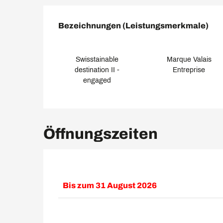
Leistungensmöglich
Bezeichnungen (Leistungsmerkmale)
Bezeichnungen (Leistungsmerkmale)
Swisstainable
Marque Valais
destination II -
Entreprise
engaged
Öffnungszeiten
Bis zum
31 August 2026
vom
1 Januar 2026
bis zum
26 April 202