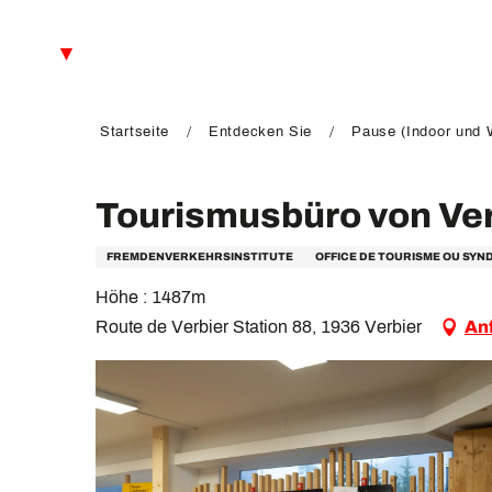
Aller
au
DE
contenu
principal
FR
EN
Startseite
Entdecken Sie
Pause (Indoor und W
Tourismusbüro von Ver
FREMDENVERKEHRSINSTITUTE
OFFICE DE TOURISME OU SYN
Höhe : 1487m
Route de Verbier Station 88, 1936 Verbier
An