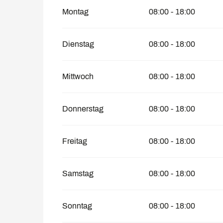
vom
4 Mai 2026
bis zum
30 Juni 2026
Montag
08:00 - 18:00
vom
1 September 2026
bis zum
19 Deze
Dienstag
08:00 - 18:00
vom
20 Dezember 2026
bis zum
26 April
Mittwoch
08:00 - 18:00
Donnerstag
08:00 - 18:00
Freitag
08:00 - 18:00
Samstag
08:00 - 18:00
Sonntag
08:00 - 18:00