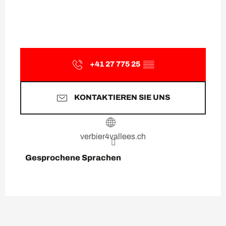
+41 27 775 25
▒▒
KONTAKTIEREN SIE UNS
verbier4vallees.ch
Gesprochene Sprachen
Gesprochene Sprachen