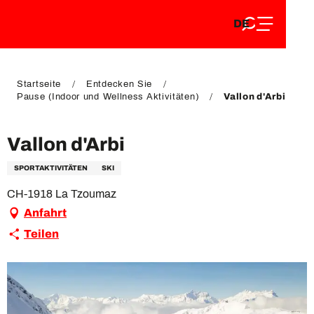
DE
Aller
DE
au
FR
contenu
FR
EN
principal
EN
Startseite
Entdecken Sie
Pause (Indoor und Wellness Aktivitäten)
Vallon d'Arbi
Vallon d'Arbi
SPORTAKTIVITÄTEN
SKI
CH-1918 La Tzoumaz
Anfahrt
Teilen