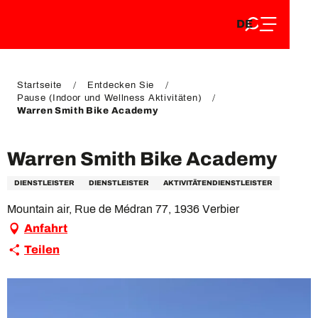
DE
Aller
DE
au
FR
contenu
FR
EN
principal
EN
Startseite
Entdecken Sie
Pause (Indoor und Wellness Aktivitäten)
Warren Smith Bike Academy
Warren Smith Bike Academy
DIENSTLEISTER
DIENSTLEISTER
AKTIVITÄTENDIENSTLEISTER
Mountain air, Rue de Médran 77, 1936 Verbier
Anfahrt
Teilen