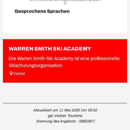
Gesprochene Sprachen
Gesprochene Sprachen
WARREN SMITH SKI ACADEMY
Die Warren Smith Ski Academy ist eine professionelle
Skischulungsorganisation.
Verbier
Aktualisiert am 11 Mai 2026 Um 09:52
gei Verbier Tourisme
(Kennung des Angebots :
6962387
)