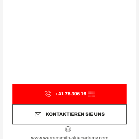
+41 78 306 16
▒▒
KONTAKTIEREN SIE UNS
www.warrensmith-skiacademy.com