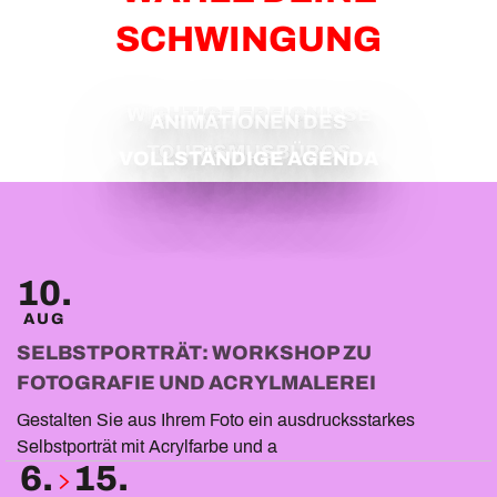
SCHWINGUNG
WICHTIGE EREIGNISSE
ANIMATIONEN DES
TOURISMUSBÜROS
VOLLSTÄNDIGE AGENDA
10.
AUG
SELBSTPORTRÄT: WORKSHOP ZU
FOTOGRAFIE UND ACRYLMALEREI
Gestalten Sie aus Ihrem Foto ein ausdrucksstarkes
Selbstporträt mit Acrylfarbe und a
6.
15.