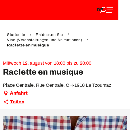
DE
Aller
DE
au
FR
contenu
FR
EN
principal
EN
Startseite
Entdecken Sie
Vibe (Veranstaltungen und Animationen)
Raclette en musique
Mittwoch 12. august von 18:00 bis zu 20:00
Raclette en musique
Place Centrale, Rue Centrale, CH-1918 La Tzoumaz
Anfahrt
Teilen