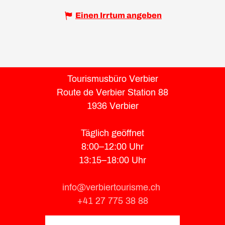
Einen Irrtum angeben
Tourismusbüro Verbier
Route de Verbier Station 88
1936 Verbier
Täglich geöffnet
8:00–12:00 Uhr
13:15–18:00 Uhr
info@verbiertourisme.ch
+41 27 775 38 88