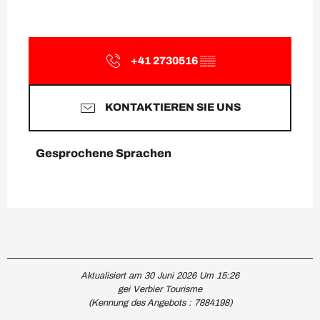
+41 2730516
▒▒
KONTAKTIEREN SIE UNS
Gesprochene Sprachen
Gesprochene Sprachen
Aktualisiert am 30 Juni 2026 Um 15:26
gei Verbier Tourisme
(Kennung des Angebots :
7884198
)