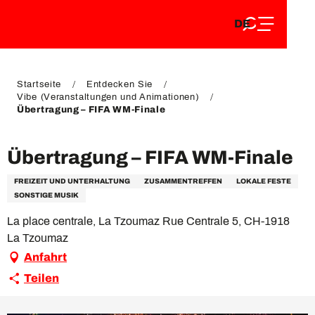
DE
Aller
DE
au
FR
contenu
FR
EN
principal
EN
Startseite
Entdecken Sie
Vibe (Veranstaltungen und Animationen)
Übertragung – FIFA WM-Finale
Übertragung – FIFA WM-Finale
FREIZEIT UND UNTERHALTUNG
ZUSAMMENTREFFEN
LOKALE FESTE
SONSTIGE MUSIK
La place centrale, La Tzoumaz Rue Centrale 5, CH-1918
La Tzoumaz
Anfahrt
Teilen