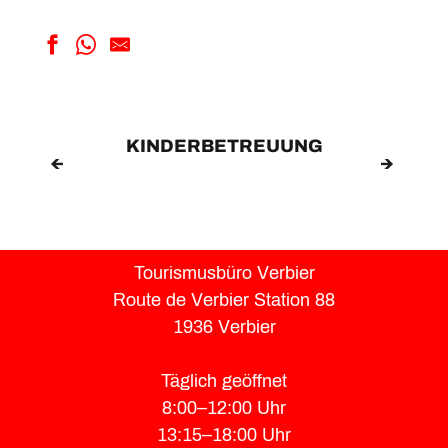
Cabane de Chanrion
La Table Verbier
Le Chaman
KINDERBETREUUNG
Chez Simon
Restaurant de la Pasay
Les Grands Plans
Le 1941
Le Carrefour
Time Out - Centre sportif
Tourismusbüro Verbier
La Crevasse
Route de Verbier Station 88
Le Rouge _ Restaurant
1936 Verbier
Le Mazot
Täglich geöffnet
8:00–12:00 Uhr
13:15–18:00 Uhr