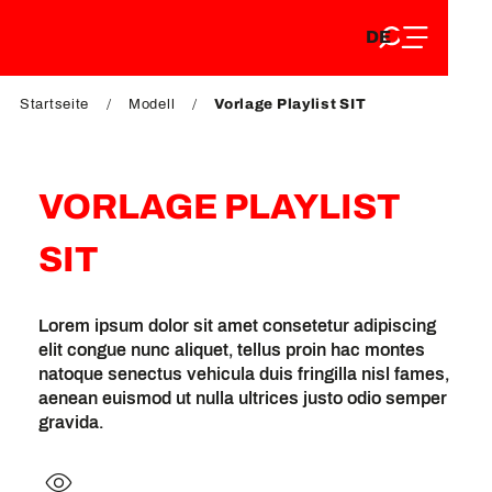
DE
Aller
DE
au
FR
contenu
FR
EN
principal
Startseite
Modell
Vorlage Playlist SIT
EN
VORLAGE PLAYLIST
SIT
Lorem ipsum dolor sit amet consetetur adipiscing
elit congue nunc aliquet, tellus proin hac montes
natoque senectus vehicula duis fringilla nisl fames,
aenean euismod ut nulla ultrices justo odio semper
gravida.