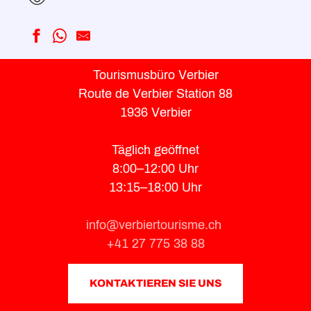
Europcar (Maytaxi)
Tourismusbüro Verbier
Quad Adventure
Route de Verbier Station 88
1936 Verbier
Täglich geöffnet
8:00–12:00 Uhr
13:15–18:00 Uhr
info@verbiertourisme.ch
+41 27 775 38 88
KONTAKTIEREN SIE UNS