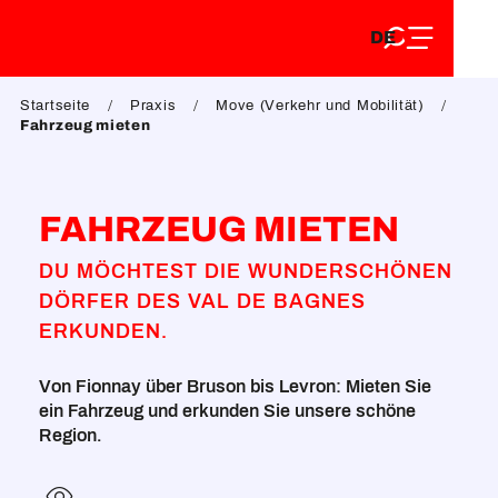
DE
Aller
DE
au
FR
contenu
FR
EN
principal
Startseite
Praxis
Move (Verkehr und Mobilität)
EN
Fahrzeug mieten
FAHRZEUG MIETEN
DU MÖCHTEST DIE WUNDERSCHÖNEN
DÖRFER DES VAL DE BAGNES
ERKUNDEN.
Von Fionnay über Bruson bis Levron: Mieten Sie
ein Fahrzeug und erkunden Sie unsere schöne
Region.