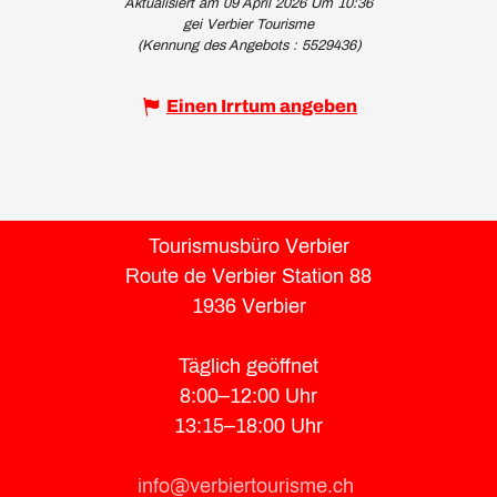
Aktualisiert am 09 April 2026 Um 10:36
gei Verbier Tourisme
(Kennung des Angebots :
5529436
)
Einen Irrtum angeben
Tourismusbüro Verbier
Route de Verbier Station 88
1936 Verbier
Täglich geöffnet
8:00–12:00 Uhr
13:15–18:00 Uhr
info@verbiertourisme.ch