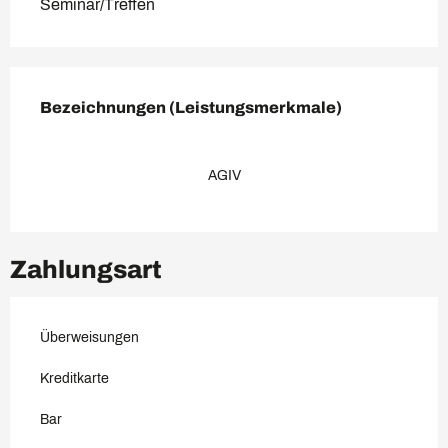
Seminar/Treffen
Leistungensmöglichkeiten
Bezeichnungen (Leistungsmerkmale)
Bezeichnungen (Leistungsmerkmale)
AGIV
Zahlungsart
Überweisungen
Kreditkarte
Bar