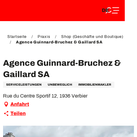
DE
Aller
DE
au
FR
contenu
FR
EN
principal
EN
Startseite
Praxis
Shop (Geschäfte und Boutique)
Agence Guinnard-Bruchez & Gaillard SA
Agence Guinnard-Bruchez &
Gaillard SA
SERVICELEISTUNGEN
UNBEWEGLICH
IMMOBILIENMAKLER
Rue du Centre Sportif 12, 1936 Verbier
Anfahrt
Teilen