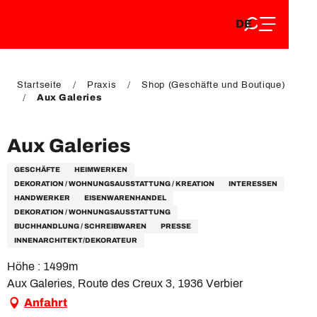
DE
Aller
DE
au
FR
contenu
FR
EN
principal
EN
Startseite
Praxis
Shop (Geschäfte und Boutique)
Aux Galeries
Aux Galeries
GESCHÄFTE
HEIMWERKEN
DEKORATION / WOHNUNGSAUSSTATTUNG / KREATION
INTERESSEN
HANDWERKER
EISENWARENHANDEL
DEKORATION / WOHNUNGSAUSSTATTUNG
BUCHHANDLUNG / SCHREIBWAREN
PRESSE
INNENARCHITEKT/DEKORATEUR
Höhe : 1499m
Aux Galeries, Route des Creux 3, 1936 Verbier
Anfahrt