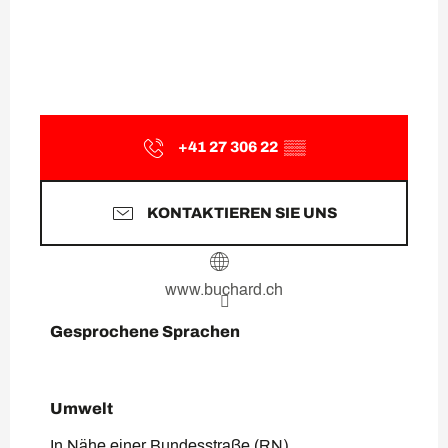
+41 27 306 22
▒▒
KONTAKTIEREN SIE UNS
www.buchard.ch
Gesprochene Sprachen
Gesprochene Sprachen
Umwelt
Umwelt
In Nähe einer Bundesstraße (RN)