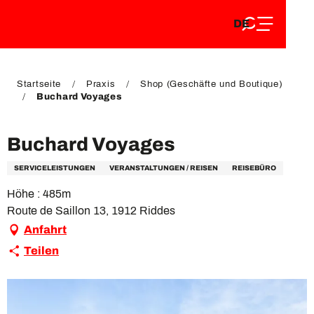
DE
Aller
DE
au
FR
contenu
FR
EN
principal
EN
Startseite
Praxis
Shop (Geschäfte und Boutique)
Buchard Voyages
Buchard Voyages
SERVICELEISTUNGEN
VERANSTALTUNGEN / REISEN
REISEBÜRO
Höhe : 485m
Route de Saillon 13, 1912 Riddes
Anfahrt
Teilen