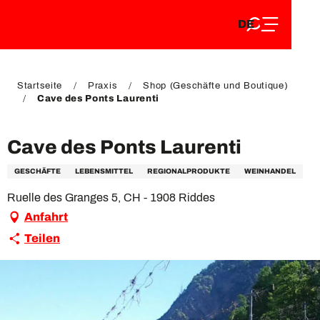
DE
Aller
DE
au
FR
contenu
FR
EN
principal
EN
Startseite
Praxis
Shop (Geschäfte und Boutique)
Cave des Ponts Laurenti
Cave des Ponts Laurenti
GESCHÄFTE
LEBENSMITTEL
REGIONALPRODUKTE
WEINHANDEL
Ruelle des Granges 5, CH - 1908 Riddes
Anfahrt
Teilen