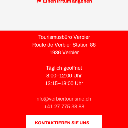
Einen Irrtum angeben
Tourismusbüro Verbier
Route de Verbier Station 88
1936 Verbier
Täglich geöffnet
8:00–12:00 Uhr
13:15–18:00 Uhr
info@verbiertourisme.ch
+41 27 775 38 88
KONTAKTIEREN SIE UNS