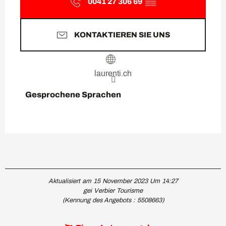
0041 27 306 69
▒▒
KONTAKTIEREN SIE UNS
laurenti.ch
Gesprochene Sprachen
Gesprochene Sprachen
Aktualisiert am 15 November 2023 Um 14:27
gei Verbier Tourisme
(Kennung des Angebots :
5508663
)