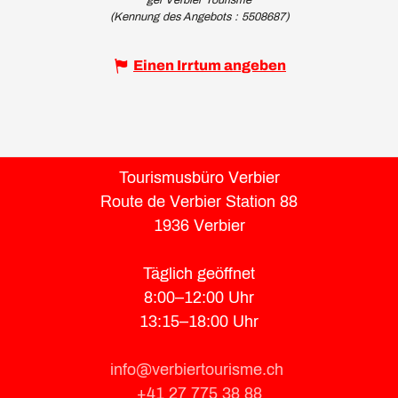
gei Verbier Tourisme
(Kennung des Angebots :
5508687
)
Einen Irrtum angeben
Tourismusbüro Verbier
Route de Verbier Station 88
1936 Verbier
Täglich geöffnet
8:00–12:00 Uhr
13:15–18:00 Uhr
info@verbiertourisme.ch
+41 27 775 38 88