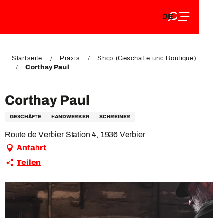
DE
Aller
DE
au
FR
contenu
FR
EN
principal
EN
Startseite
Praxis
Shop (Geschäfte und Boutique)
Corthay Paul
Corthay Paul
GESCHÄFTE
HANDWERKER
SCHREINER
Route de Verbier Station 4, 1936 Verbier
Anfahrt
Teilen