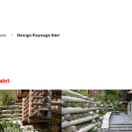
que)
Design Paysage Sàrl
ahrt