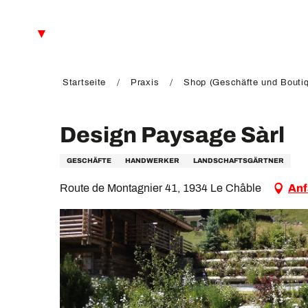
Aller
au
DE
contenu
principal
FR
EN
Startseite
Praxis
Shop (Geschäfte und Bouti
Design Paysage Sàrl
GESCHÄFTE
HANDWERKER
LANDSCHAFTSGÄRTNER
Route de Montagnier 41, 1934 Le Châble
Anf