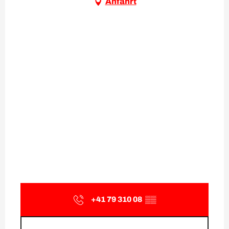
Anfahrt
+41 79 310 08
▒▒