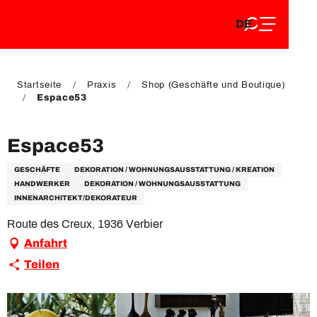
DE
Aller
DE
au
FR
contenu
FR
EN
principal
EN
Startseite
Praxis
Shop (Geschäfte und Boutique)
Espace53
Espace53
GESCHÄFTE
DEKORATION / WOHNUNGSAUSSTATTUNG / KREATION
HANDWERKER
DEKORATION / WOHNUNGSAUSSTATTUNG
INNENARCHITEKT/DEKORATEUR
Route des Creux, 1936 Verbier
Anfahrt
Teilen