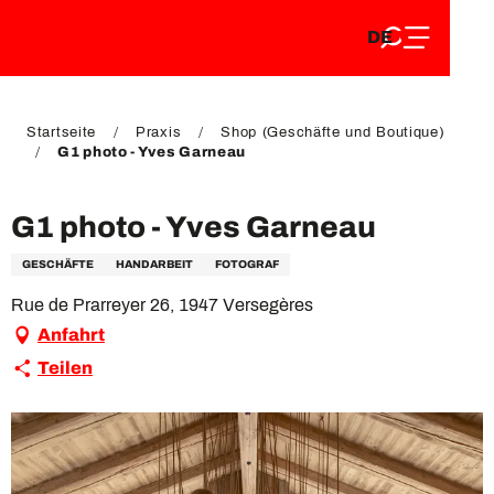
DE
Aller
DE
au
FR
contenu
FR
EN
principal
EN
Startseite
Praxis
Shop (Geschäfte und Boutique)
G1 photo - Yves Garneau
G1 photo - Yves Garneau
GESCHÄFTE
HANDARBEIT
FOTOGRAF
Rue de Prarreyer 26, 1947 Versegères
Anfahrt
Teilen