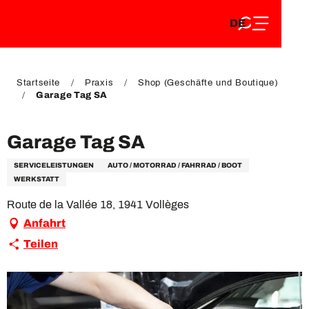
DE
Aller
DE
au
FR
contenu
FR
EN
principal
EN
Startseite
Praxis
Shop (Geschäfte und Boutique)
Garage Tag SA
Garage Tag SA
SERVICELEISTUNGEN
AUTO / MOTORRAD / FAHRRAD / BOOT
WERKSTATT
Route de la Vallée 18, 1941 Vollèges
Anfahrt
Teilen