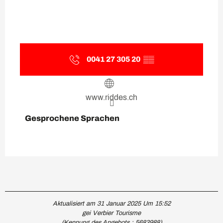
0041 27 305 20
▒▒
www.riddes.ch
Gesprochene Sprachen
Gesprochene Sprachen
Aktualisiert am 31 Januar 2025 Um 15:52
gei Verbier Tourisme
(Kennung des Angebots :
5683988
)