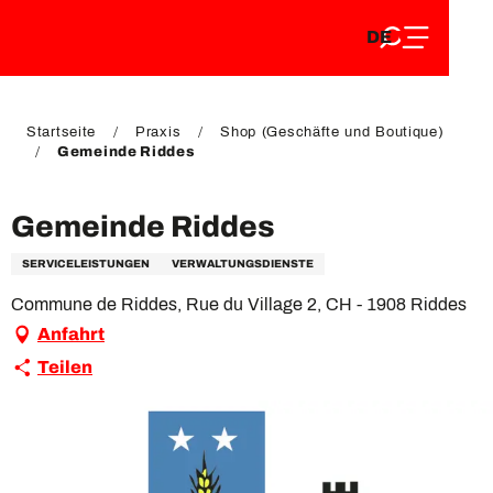
DE
Aller
DE
au
FR
contenu
FR
EN
principal
EN
Startseite
Praxis
Shop (Geschäfte und Boutique)
Gemeinde Riddes
Gemeinde Riddes
SERVICELEISTUNGEN
VERWALTUNGSDIENSTE
Commune de Riddes, Rue du Village 2, CH - 1908 Riddes
Anfahrt
Teilen