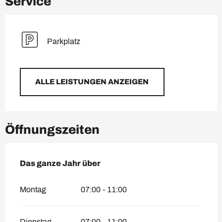
Service
Parkplatz
ALLE LEISTUNGEN ANZEIGEN
Öffnungszeiten
Das ganze Jahr über
Das ganze Jahr über
Montag
07:00 - 11:00
Dienstag
07:00 - 11:00