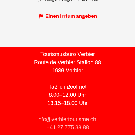
Einen Irrtum angeben
Tourismusbüro Verbier
Route de Verbier Station 88
1936 Verbier
Täglich geöffnet
8:00–12:00 Uhr
13:15–18:00 Uhr
info@verbiertourisme.ch
+41 27 775 38 88