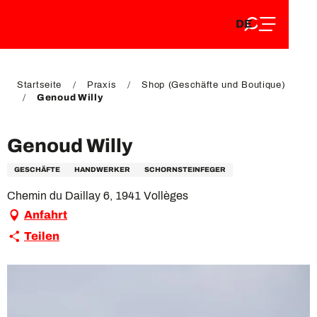
DE
Aller
DE
au
FR
contenu
FR
EN
principal
EN
Startseite
Praxis
Shop (Geschäfte und Boutique)
Genoud Willy
Genoud Willy
GESCHÄFTE
HANDWERKER
SCHORNSTEINFEGER
Chemin du Daillay 6, 1941 Vollèges
Anfahrt
Teilen