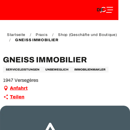
DE
Aller
DE
au
FR
contenu
FR
EN
principal
EN
Startseite
Praxis
Shop (Geschäfte und Boutique)
GNEISS IMMOBILIER
GNEISS IMMOBILIER
SERVICELEISTUNGEN
UNBEWEGLICH
IMMOBILIENMAKLER
1947 Versegères
Anfahrt
Teilen