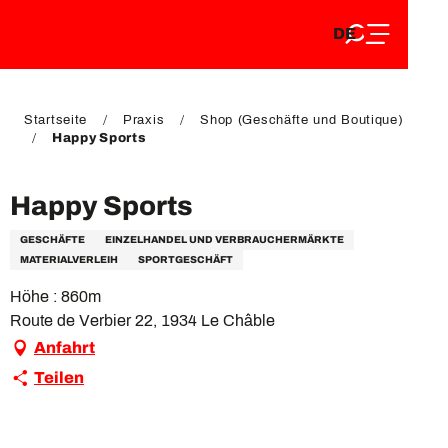
DE
Aller
DE
au
FR
contenu
FR
EN
principal
EN
Startseite
Praxis
Shop (Geschäfte und Boutique)
Happy Sports
Happy Sports
GESCHÄFTE
EINZELHANDEL UND VERBRAUCHERMÄRKTE
MATERIALVERLEIH
SPORTGESCHÄFT
Höhe : 860m
Route de Verbier 22, 1934 Le Châble
Anfahrt
Teilen