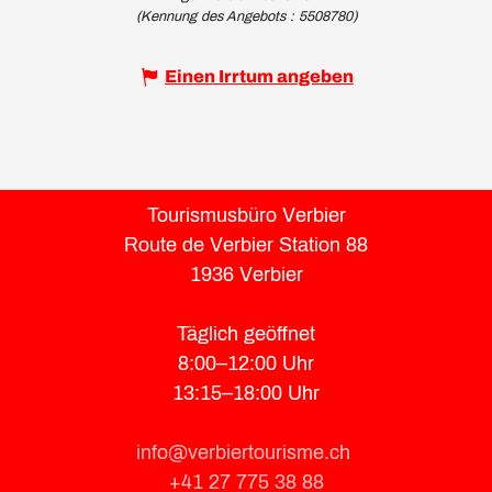
(Kennung des Angebots :
5508780
)
Einen Irrtum angeben
Tourismusbüro Verbier
Route de Verbier Station 88
1936 Verbier
Täglich geöffnet
8:00–12:00 Uhr
13:15–18:00 Uhr
info@verbiertourisme.ch
+41 27 775 38 88