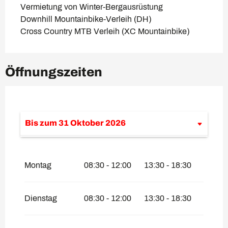
Vermietung von Winter-Bergausrüstung
Downhill Mountainbike-Verleih (DH)
Cross Country MTB Verleih (XC Mountainbike)
Öffnungszeiten
Bis zum
31 Oktober 2026
vom
1 Januar 2026
bis zum
30 April
2026
Montag
08:30 - 12:00
13:30 - 18:30
vom
1 November 2026
bis zum
30 April
2027
Dienstag
08:30 - 12:00
13:30 - 18:30