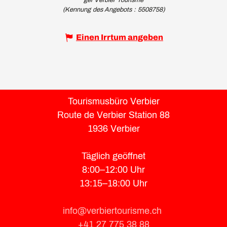
gei Verbier Tourisme
(Kennung des Angebots :
5508758
)
Einen Irrtum angeben
Tourismusbüro Verbier
Route de Verbier Station 88
1936 Verbier
Täglich geöffnet
8:00–12:00 Uhr
13:15–18:00 Uhr
info@verbiertourisme.ch
+41 27 775 38 88