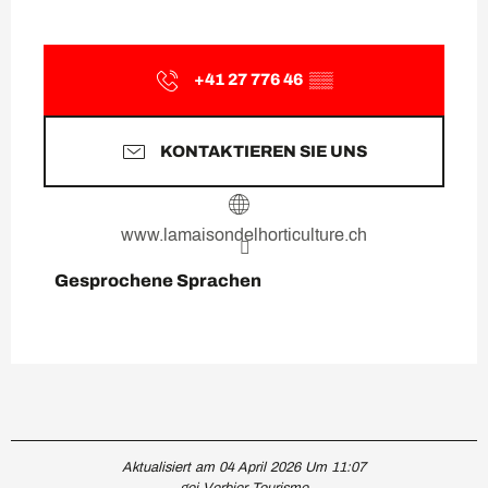
+41 27 776 46
▒▒
KONTAKTIEREN SIE UNS
www.lamaisondelhorticulture.ch
Gesprochene Sprachen
Gesprochene Sprachen
Aktualisiert am 04 April 2026 Um 11:07