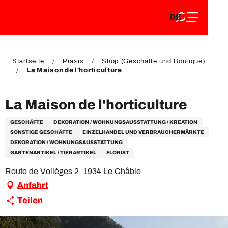
DE
Aller
DE
au
FR
contenu
FR
EN
principal
EN
Startseite
Praxis
Shop (Geschäfte und Boutique)
La Maison de l'horticulture
La Maison de l'horticulture
GESCHÄFTE
DEKORATION / WOHNUNGSAUSSTATTUNG / KREATION
SONSTIGE GESCHÄFTE
EINZELHANDEL UND VERBRAUCHERMÄRKTE
DEKORATION / WOHNUNGSAUSSTATTUNG
GARTENARTIKEL / TIERARTIKEL
FLORIST
Route de Vollèges 2, 1934 Le Châble
Anfahrt
Teilen