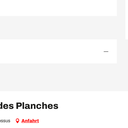
—
 des Planches
essus
Anfahrt