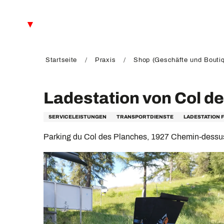
Aller
au
DE
contenu
principal
FR
EN
Startseite
Praxis
Shop (Geschäfte und Bouti
Ladestation von Col d
SERVICELEISTUNGEN
TRANSPORTDIENSTE
LADESTATION 
Parking du Col des Planches, 1927 Chemin-dessu