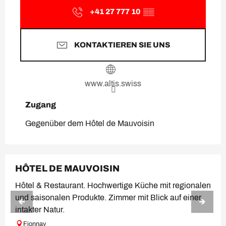
+41 27 777 10
▒▒
KONTAKTIEREN SIE UNS
www.altis.swiss
Zugang
Zugang
Gegenüber dem Hôtel de Mauvoisin
HÔTEL DE MAUVOISIN
Hôtel & Restaurant. Hochwertige Küche mit regionalen
und saisonalen Produkte. Zimmer mit Blick auf einer
intakter Natur.
Fionnay