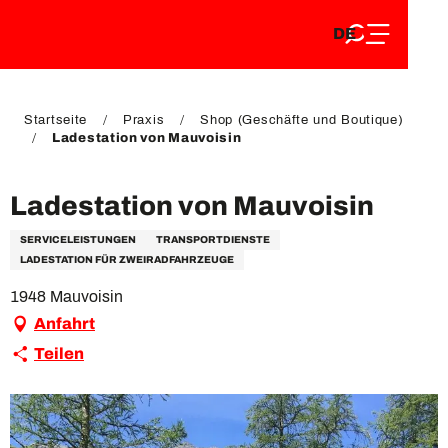
DE
Aller
DE
au
FR
contenu
FR
EN
principal
EN
Startseite
Praxis
Shop (Geschäfte und Boutique)
Ladestation von Mauvoisin
Ladestation von Mauvoisin
SERVICELEISTUNGEN
TRANSPORTDIENSTE
LADESTATION FÜR ZWEIRADFAHRZEUGE
1948 Mauvoisin
Anfahrt
Teilen