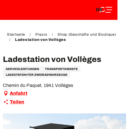
DE
Aller
DE
au
FR
contenu
FR
EN
principal
EN
Startseite
Praxis
Shop (Geschäfte und Boutique)
Ladestation von Vollèges
Ladestation von Vollèges
SERVICELEISTUNGEN
TRANSPORTDIENSTE
LADESTATION FÜR ZWEIRADFAHRZEUGE
Chemin du Paquet, 1941 Vollèges
Anfahrt
Teilen