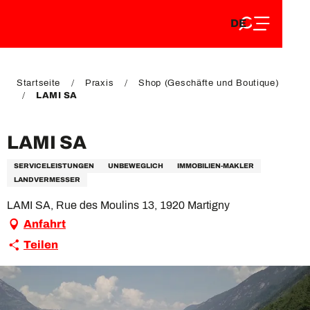
DE
Aller
DE
au
FR
contenu
FR
EN
principal
EN
Startseite
Praxis
Shop (Geschäfte und Boutique)
LAMI SA
LAMI SA
SERVICELEISTUNGEN
UNBEWEGLICH
IMMOBILIEN-MAKLER
LANDVERMESSER
LAMI SA, Rue des Moulins 13, 1920 Martigny
Anfahrt
Teilen