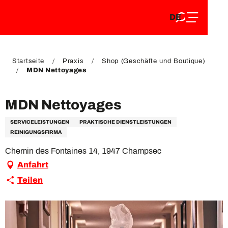
DE
Aller
DE
au
FR
contenu
FR
EN
principal
EN
Startseite
Praxis
Shop (Geschäfte und Boutique)
MDN Nettoyages
MDN Nettoyages
SERVICELEISTUNGEN
PRAKTISCHE DIENSTLEISTUNGEN
REINIGUNGSFIRMA
Chemin des Fontaines 14, 1947 Champsec
Anfahrt
Teilen