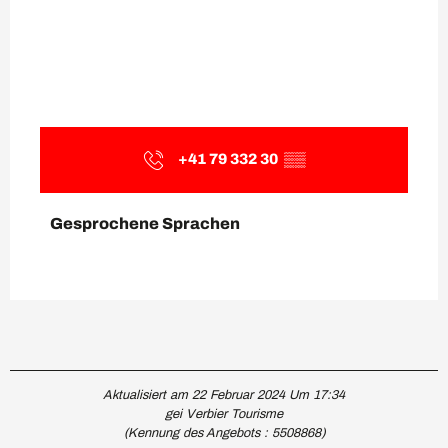
+41 79 332 30
▒▒
Gesprochene Sprachen
Gesprochene Sprachen
Aktualisiert am 22 Februar 2024 Um 17:34
gei Verbier Tourisme
(Kennung des Angebots :
5508868
)