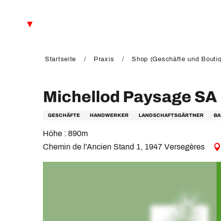
Aller
au
DE
contenu
principal
FR
EN
Startseite
Praxis
Shop (Geschäfte und Bouti
Michellod Paysage SA
GESCHÄFTE
HANDWERKER
LANDSCHAFTSGÄRTNER
BA
Höhe : 890m
Chemin de l'Ancien Stand 1, 1947 Versegères