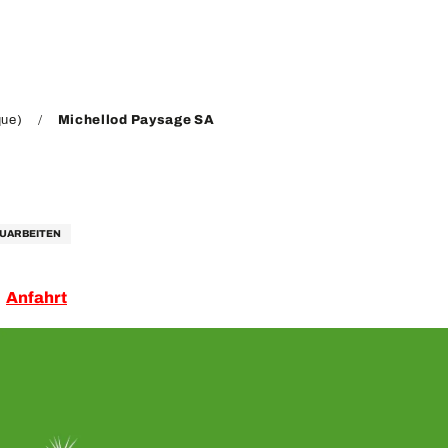
que)
Michellod Paysage SA
UARBEITEN
Anfahrt