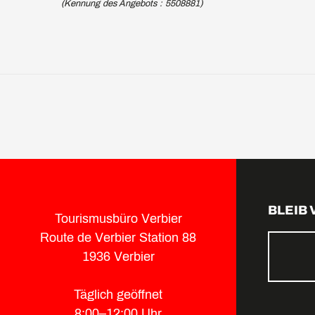
(Kennung des Angebots :
5508881
)
BLEIB
Tourismusbüro Verbier
Route de Verbier Station 88
1936 Verbier
Täglich geöffnet
8:00–12:00 Uhr