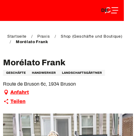
DE
Aller
DE
au
FR
contenu
FR
EN
principal
EN
Startseite
Praxis
Shop (Geschäfte und Boutique)
Morélato Frank
Morélato Frank
GESCHÄFTE
HANDWERKER
LANDSCHAFTSGÄRTNER
Route de Bruson 6c, 1934 Bruson
Anfahrt
Teilen