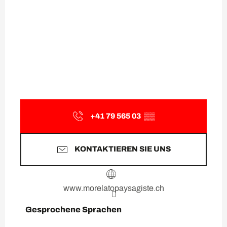
+41 79 565 03
▒▒
KONTAKTIEREN SIE UNS
www.morelatopaysagiste.ch
Gesprochene Sprachen
Gesprochene Sprachen