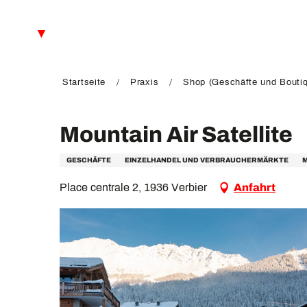
Aller
au
DE
contenu
principal
FR
EN
Startseite
Praxis
Shop (Geschäfte und Bouti
Mountain Air Satellite
GESCHÄFTE
EINZELHANDEL UND VERBRAUCHERMÄRKTE
M
Place centrale 2, 1936 Verbier
Anfahrt