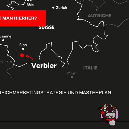
T MAN HIERHER?
REICH
MARKETINGSTRATEGIE UND MASTERPLAN