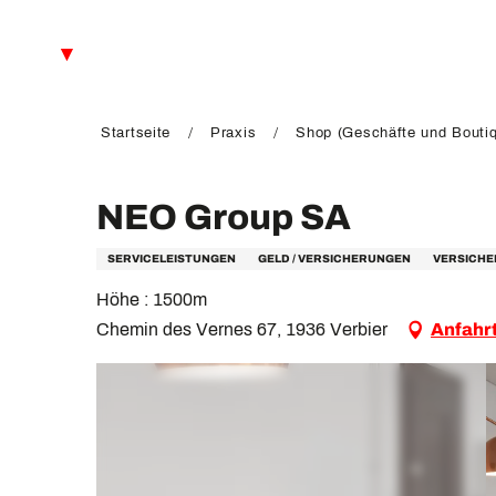
Aller
au
DE
contenu
principal
FR
EN
Startseite
Praxis
Shop (Geschäfte und Bouti
NEO Group SA
SERVICELEISTUNGEN
GELD / VERSICHERUNGEN
VERSICHE
Höhe : 1500m
Chemin des Vernes 67, 1936 Verbier
Anfahr