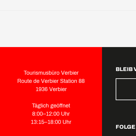
BLEIB
Tourismusbüro Verbier
Route de Verbier Station 88
1936 Verbier
Täglich geöffnet
8:00–12:00 Uhr
13:15–18:00 Uhr
FOLGE