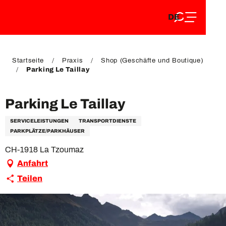
DE
Aller
DE
au
FR
contenu
FR
EN
principal
EN
Startseite
Praxis
Shop (Geschäfte und Boutique)
Parking Le Taillay
Parking Le Taillay
SERVICELEISTUNGEN
TRANSPORTDIENSTE
PARKPLÄTZE/PARKHÄUSER
CH-1918 La Tzoumaz
Anfahrt
Teilen