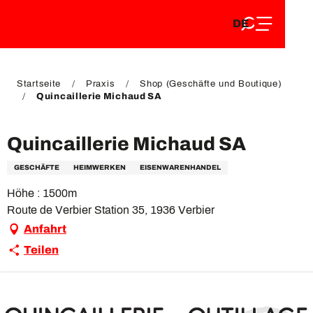
DE
Aller
DE
au
FR
contenu
FR
EN
principal
EN
Startseite
Praxis
Shop (Geschäfte und Boutique)
Quincaillerie Michaud SA
Quincaillerie Michaud SA
GESCHÄFTE
HEIMWERKEN
EISENWARENHANDEL
Höhe : 1500m
Route de Verbier Station 35, 1936 Verbier
Anfahrt
Teilen