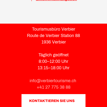
Tourismusbüro Verbier
Route de Verbier Station 88
1936 Verbier
Täglich geöffnet
8:00–12:00 Uhr
13:15–18:00 Uhr
info@verbiertourisme.ch
+41 27 775 38 88
KONTAKTIEREN SIE UNS