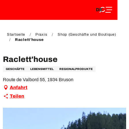
DE
Aller
DE
au
FR
contenu
FR
EN
principal
EN
Startseite
Praxis
Shop (Geschäfte und Boutique)
Raclett'house
Raclett'house
GESCHÄFTE
LEBENSMITTEL
REGIONALPRODUKTE
Route de Valbord 55, 1934 Bruson
Anfahrt
Teilen