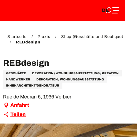
DE
Aller
DE
au
FR
contenu
FR
EN
principal
EN
Startseite
Praxis
Shop (Geschäfte und Boutique)
REBdesign
REBdesign
GESCHÄFTE
DEKORATION / WOHNUNGSAUSSTATTUNG / KREATION
HANDWERKER
DEKORATION / WOHNUNGSAUSSTATTUNG
INNENARCHITEKT/DEKORATEUR
Rue de Médran 6, 1936 Verbier
Anfahrt
Teilen