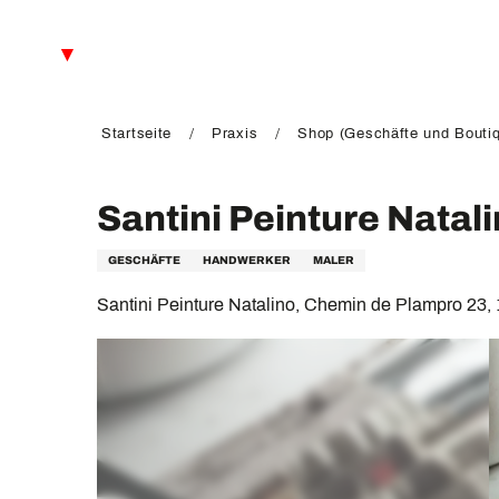
Aller
au
DE
contenu
principal
FR
EN
Startseite
Praxis
Shop (Geschäfte und Bouti
Santini Peinture Natal
GESCHÄFTE
HANDWERKER
MALER
Santini Peinture Natalino, Chemin de Plampro 23,