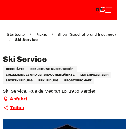
DE
Aller
DE
au
FR
contenu
FR
EN
principal
EN
Startseite
Praxis
Shop (Geschäfte und Boutique)
Ski Service
Ski Service
GESCHÄFTE
BEKLEIDUNG UND ZUBEHÖR
EINZELHANDEL UND VERBRAUCHERMÄRKTE
MATERIALVERLEIH
SPORTKLEIDUNG
BEKLEIDUNG
SPORTGESCHÄFT
Ski Service, Rue de Médran 16, 1936 Verbier
Anfahrt
Teilen