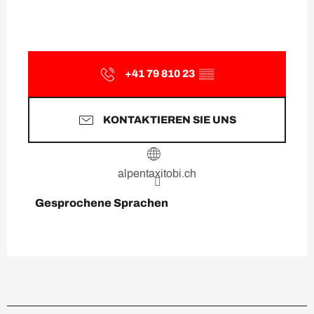
+41 79 810 23
▒▒
KONTAKTIEREN SIE UNS
alpentaxitobi.ch
Gesprochene Sprachen
Gesprochene Sprachen