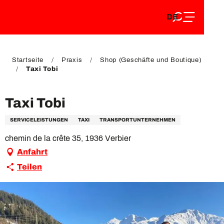
DE
Aller
DE
au
FR
contenu
FR
EN
principal
EN
Startseite
Praxis
Shop (Geschäfte und Boutique)
Taxi Tobi
Taxi Tobi
SERVICELEISTUNGEN
TAXI
TRANSPORTUNTERNEHMEN
chemin de la crête 35, 1936 Verbier
Anfahrt
Teilen