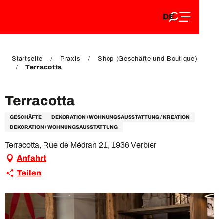
DE
Aller
DE
au
FR
contenu
FR
EN
principal
EN
Startseite
Praxis
Shop (Geschäfte und Boutique)
Terracotta
Terracotta
GESCHÄFTE
DEKORATION / WOHNUNGSAUSSTATTUNG / KREATION
DEKORATION / WOHNUNGSAUSSTATTUNG
Terracotta, Rue de Médran 21, 1936 Verbier
Anfahrt
Teilen