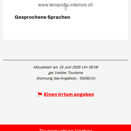
www.terracotta-interiors.ch
Gesprochene Sprachen
Gesprochene Sprachen
Aktualisiert am 16 Juni 2026 Um 09:06
gei Verbier Tourisme
(Kennung des Angebots :
5509014
)
Einen Irrtum angeben